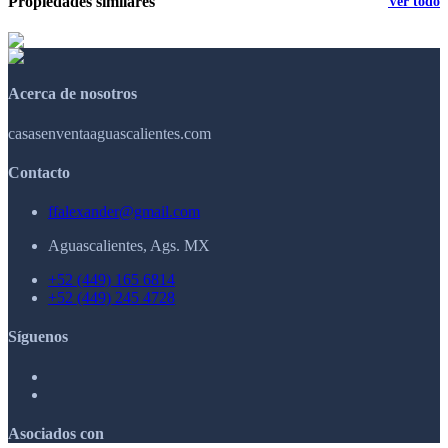
Propiedades similares
Ver todo
Acerca de nosotros
casasenventaaguascalientes.com
Contacto
ffalexander@gmail.com
Aguascalientes, Ags. MX
+52 (449) 165 6814
+52 (449) 245 4728
Síguenos
Asociados con