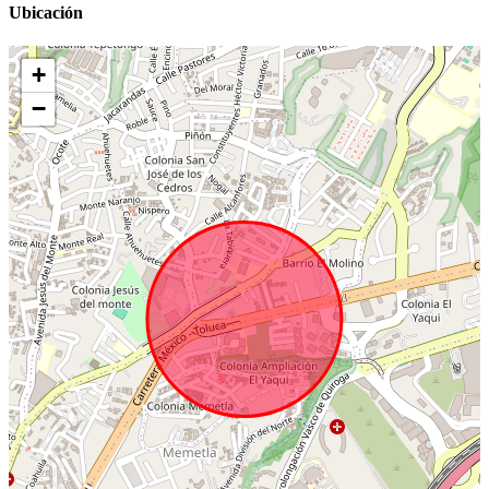
Ubicación
+
−