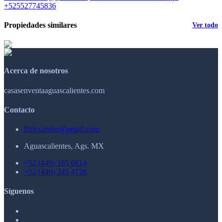
+525527745836
Propiedades similares
Ver todo
Acerca de nosotros
casasenventaaguascalientes.com
Contacto
ffalexander@gmail.com
Aguascalientes, Ags. MX
+52 (449) 165 6814
+52 (449) 245 4728
Síguenos