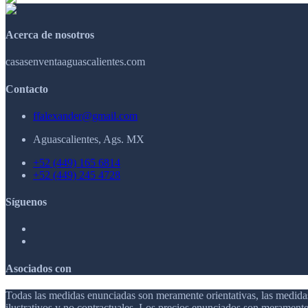
Acerca de nosotros
casasenventaaguascalientes.com
Contacto
ffalexander@gmail.com
Aguascalientes, Ags. MX
+52 (449) 165 6814
+52 (449) 245 4728
Síguenos
Asociados con
Todas las medidas enunciadas son meramente orientativas, las medidas
ilustrativos y no contractuales. Los precios enunciados son meramente 