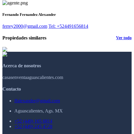
Fernando Fernandez Alexander
ferrey2000@gmail.com
Tel: +524491656814
Propiedades similares
Ver todo
Acerca de nosotros
casasenventaaguascalientes.com
Contacto
ffalexander@gmail.com
Aguascalientes, Ags. MX
+52 (449) 165 6814
+52 (449) 245 4728