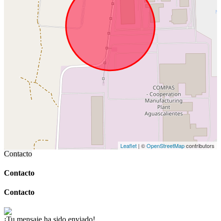
Leaflet
| ©
OpenStreetMap
contributors
Contacto
Contacto
Contacto
¡Tu mensaje ha sido enviado!