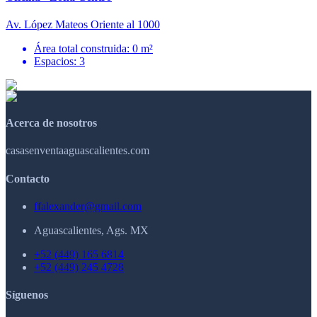
Av. López Mateos Oriente al 1000
Área total construida: 0 m²
Espacios: 3
Acerca de nosotros
casasenventaaguascalientes.com
Contacto
ffalexander@gmail.com
Aguascalientes, Ags. MX
+52 (449) 165 6814
+52 (449) 245 4728
Síguenos